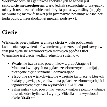
Większość odmian i gatunków spotykanych w handlu jest
całkowicie mrozoodporna
; warto jednak szczególnie w przypadku
młodych roślin zadać sobie trud okrycia podstawy rośliny (o pędy
nie warto się martwić: nawet jeśli przemarzną powinny wiosną bez
trudu odbić z nieuszkodzonej mrozem podstawy).
Cięcie
Większość powojników wymaga cięcia
w celu pobudzenia
kwitnienia, zapewnienia równomiernego rozrostu od podstawy i w
celu pozbycia się zeszłorocznych martwych pędów i liści.
Wymagane jest cięcie według jednego z systemów:
Wcale
nie trzeba ciąć powojników z grup Atragene i
Montana kwitnących na pędach zeszłorocznych, pomijając
niezbędne cięcia sanitarne i odmładzające.
Słabo
tnie się wielkokwiatowe wcześnie kwitnące, u których
kwiaty pojawiają się zarówno na pędach zeszłorocznych jak i
tegorocznych; cięcie na wysokości 100-150 cm.
Silnie
należy ciąć powojniki wielkokwiatowe późno kwitnące
oraz niektóre bylinowe i z grupy Viticella – na wysokości
około 30-40 cm.