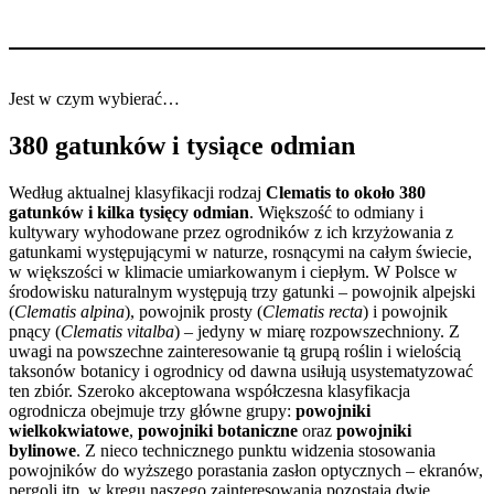
Jest w czym wybierać…
380 gatunków i tysiące odmian
Według aktualnej klasyfikacji rodzaj
Clematis to około 380
gatunków i kilka tysięcy odmian
. Większość to odmiany i
kultywary wyhodowane przez ogrodników z ich krzyżowania z
gatunkami występującymi w naturze, rosnącymi na całym świecie,
w większości w klimacie umiarkowanym i ciepłym. W Polsce w
środowisku naturalnym występują trzy gatunki – powojnik alpejski
(
Clematis alpina
), powojnik prosty (
Clematis recta
) i powojnik
pnący (
Clematis vitalba
) – jedyny w miarę rozpowszechniony. Z
uwagi na powszechne zainteresowanie tą grupą roślin i wielością
taksonów botanicy i ogrodnicy od dawna usiłują usystematyzować
ten zbiór. Szeroko akceptowana współczesna klasyfikacja
ogrodnicza obejmuje trzy główne grupy:
powojniki
wielkokwiatowe
,
powojniki botaniczne
oraz
powojniki
bylinowe
. Z nieco technicznego punktu widzenia stosowania
powojników do wyższego porastania zasłon optycznych – ekranów,
pergoli itp. w kręgu naszego zainteresowania pozostają dwie