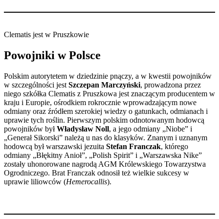
Clematis jest w Pruszkowie
Powojniki w Polsce
Polskim autorytetem w dziedzinie pnączy, a w kwestii powojników
w szczególności jest
Szczepan Marczyński
, prowadzona przez
niego szkółka Clematis z Pruszkowa jest znaczącym producentem w
kraju i Europie, ośrodkiem rokrocznie wprowadzającym nowe
odmiany oraz źródłem szerokiej wiedzy o gatunkach, odmianach i
uprawie tych roślin. Pierwszym polskim odnotowanym hodowcą
powojników był
Władysław Noll
, a jego odmiany „Niobe” i
„Generał Sikorski” należą u nas do klasyków. Znanym i uznanym
hodowcą był warszawski jezuita
Stefan Franczak
, którego
odmiany „Błękitny Anioł”, „Polish Spirit” i „Warszawska Nike”
zostały uhonorowane nagrodą AGM Królewskiego Towarzystwa
Ogrodniczego. Brat Franczak odnosił też wielkie sukcesy w
uprawie liliowców (
Hemerocallis
).