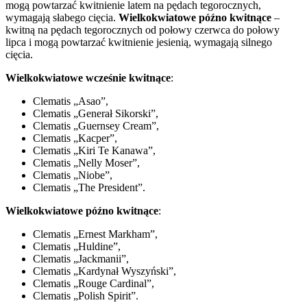
mogą powtarzać kwitnienie latem na pędach tegorocznych,
wymagają słabego cięcia.
Wielkokwiatowe późno kwitnące
–
kwitną na pędach tegorocznych od połowy czerwca do połowy
lipca i mogą powtarzać kwitnienie jesienią, wymagają silnego
cięcia.
Wielkokwiatowe wcześnie kwitnące
:
Clematis „Asao”,
Clematis „Generał Sikorski”,
Clematis „Guernsey Cream”,
Clematis „Kacper”,
Clematis „Kiri Te Kanawa”,
Clematis „Nelly Moser”,
Clematis „Niobe”,
Clematis „The President”.
Wielkokwiatowe późno kwitnące
:
Clematis „Ernest Markham”,
Clematis „Huldine”,
Clematis „Jackmanii”,
Clematis „Kardynał Wyszyński”,
Clematis „Rouge Cardinal”,
Clematis „Polish Spirit”.