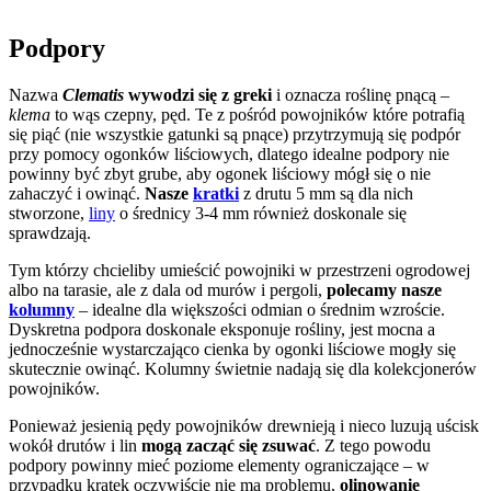
Podpory
Nazwa
Clematis
wywodzi się z greki
i oznacza roślinę pnącą –
klema
to wąs czepny, pęd. Te z pośród powojników które potrafią
się piąć (nie wszystkie gatunki są pnące) przytrzymują się podpór
przy pomocy ogonków liściowych, dlatego idealne podpory nie
powinny być zbyt grube, aby ogonek liściowy mógł się o nie
zahaczyć i owinąć.
Nasze
kratki
z drutu 5 mm są dla nich
stworzone,
liny
o średnicy 3-4 mm również doskonale się
sprawdzają.
Tym którzy chcieliby umieścić powojniki w przestrzeni ogrodowej
albo na tarasie, ale z dala od murów i pergoli,
polecamy nasze
kolumny
– idealne dla większości odmian o średnim wzroście.
Dyskretna podpora doskonale eksponuje rośliny, jest mocna a
jednocześnie wystarczająco cienka by ogonki liściowe mogły się
skutecznie owinąć. Kolumny świetnie nadają się dla kolekcjonerów
powojników.
Ponieważ jesienią pędy powojników drewnieją i nieco luzują uścisk
wokół drutów i lin
mogą zacząć się zsuwać
. Z tego powodu
podpory powinny mieć poziome elementy ograniczające – w
przypadku kratek oczywiście nie ma problemu,
olinowanie