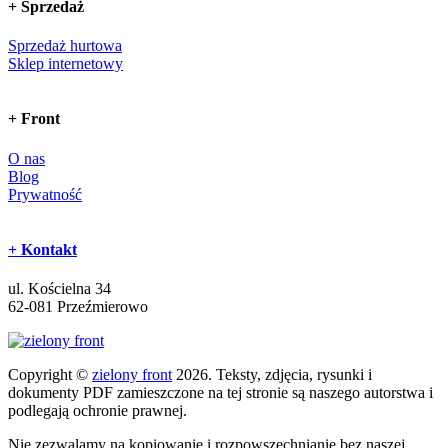
+
Sprzedaż
Sprzedaż hurtowa
Sklep internetowy
+
Front
O nas
Blog
Prywatność
+
Kontakt
ul. Kościelna 34
62-081 Przeźmierowo
Copyright ©
zielony front
2026. Teksty, zdjęcia, rysunki i
dokumenty PDF zamieszczone na tej stronie są naszego autorstwa i
podlegają ochronie prawnej.
Nie zezwalamy na kopiowanie i rozpowszechnianie bez naszej