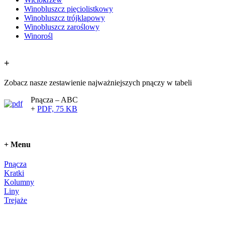
Winobluszcz pięciolistkowy
Winobluszcz trójklapowy
Winobluszcz zaroślowy
Winorośl
+
Zobacz nasze zestawienie najważniejszych pnączy w tabeli
Pnącza – ABC
+
PDF, 75 KB
+
Menu
Pnącza
Kratki
Kolumny
Liny
Trejaże