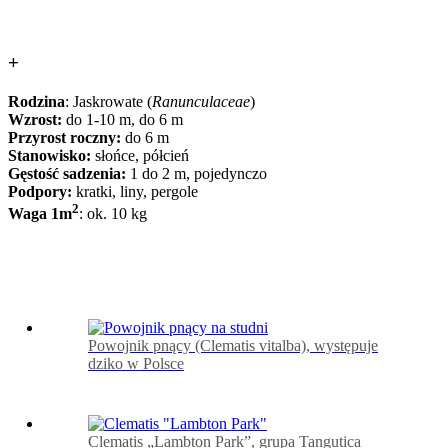
+
Rodzina
: Jaskrowate (
Ranunculaceae
)
Wzrost:
do 1-10 m, do 6 m
Przyrost roczny:
do 6 m
Stanowisko:
słońce, półcień
Gęstość sadzenia:
1 do 2 m, pojedynczo
Podpory:
kratki, liny, pergole
2
Waga 1m
: ok. 10 kg
Powojnik pnący (Clematis vitalba), występuje
dziko w Polsce
Clematis „Lambton Park”, grupa Tangutica