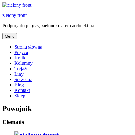
Skip
to
zielony front
content
Podpory do pnączy, zielone ściany i architektura.
Menu
Strona główna
Pnącza
Kratki
Kolumny
Trejaże
Liny
Sprzedaż
Blog
Kontakt
Sklep
Powojnik
Clematis