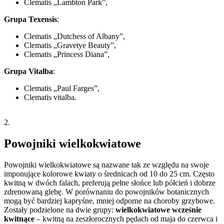
Clematis „Lambton Park”,
Grupa Texensis
:
Clematis „Dutchess of Albany”,
Clematis „Gravetye Beauty”,
Clematis „Princess Diana”,
Grupa Vitalba
:
Clematis „Paul Farges”,
Clematis vitalba.
2.
Powojniki wielkokwiatowe
Powojniki wielkokwiatowe są nazwane tak ze względu na swoje
imponujące kolorowe kwiaty o średnicach od 10 do 25 cm. Często
kwitną w dwóch falach, preferują pełne słońce lub półcień i dobrze
zdrenowaną glebę. W porównaniu do powojników botanicznych
mogą być bardziej kapryśne, mniej odporne na choroby grzybowe.
Zostały podzielone na dwie grupy:
wielkokwiatowe wcześnie
kwitnące
– kwitną na zeszłorocznych pędach od maja do czerwca i