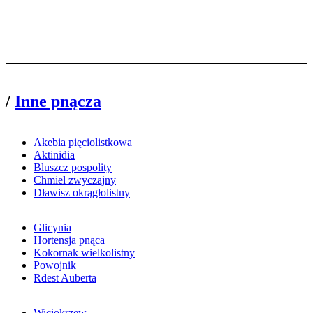
/
Inne pnącza
Akebia pięciolistkowa
Aktinidia
Bluszcz pospolity
Chmiel zwyczajny
Dławisz okrągłolistny
Glicynia
Hortensja pnąca
Kokornak wielkolistny
Powojnik
Rdest Auberta
Wiciokrzew