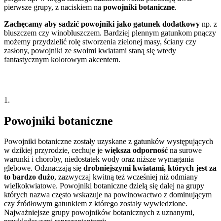
pierwsze grupy, z naciskiem na
powojniki botaniczne
.
Zachęcamy aby sadzić powojniki jako gatunek dodatkowy
np. z
bluszczem czy winobluszczem. Bardziej plennym gatunkom pnączy
możemy przydzielić rolę stworzenia zielonej masy, ściany czy
zasłony, powojniki ze swoimi kwiatami staną się wtedy
fantastycznym kolorowym akcentem.
1.
Powojniki botaniczne
Powojniki botaniczne zostały uzyskane z gatunków występujących
w dzikiej przyrodzie, cechuje je
większa odporność
na surowe
warunki i choroby, niedostatek wody oraz niższe wymagania
glebowe. Odznaczają się
drobniejszymi kwiatami, których jest za
to bardzo dużo
, zazwyczaj kwitną też wcześniej niż odmiany
wielkokwiatowe. Powojniki botaniczne dzielą się dalej na grupy
których nazwa często wskazuje na powinowactwo z dominującym
czy źródłowym gatunkiem z którego zostały wywiedzione.
Najważniejsze grupy powojników botanicznych z uznanymi,