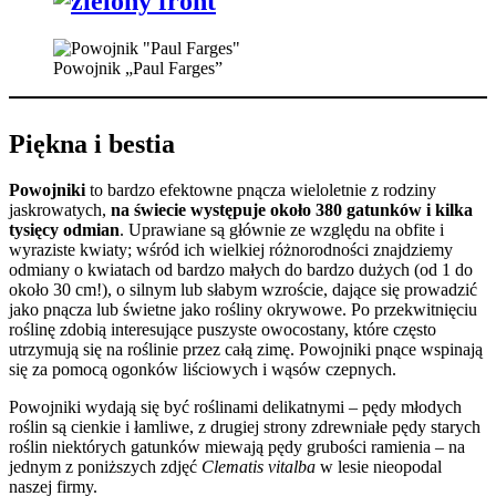
Powojnik „Paul Farges”
Piękna i bestia
Powojniki
to bardzo efektowne pnącza wieloletnie z rodziny
jaskrowatych,
na świecie występuje około 380 gatunków i kilka
tysięcy odmian
. Uprawiane są głównie ze względu na obfite i
wyraziste kwiaty; wśród ich wielkiej różnorodności znajdziemy
odmiany o kwiatach od bardzo małych do bardzo dużych (od 1 do
około 30 cm!), o silnym lub słabym wzroście, dające się prowadzić
jako pnącza lub świetne jako rośliny okrywowe. Po przekwitnięciu
roślinę zdobią interesujące puszyste owocostany, które często
utrzymują się na roślinie przez całą zimę. Powojniki pnące wspinają
się za pomocą ogonków liściowych i wąsów czepnych.
Powojniki wydają się być roślinami delikatnymi – pędy młodych
roślin są cienkie i łamliwe, z drugiej strony zdrewniałe pędy starych
roślin niektórych gatunków miewają pędy grubości ramienia – na
jednym z poniższych zdjęć
Clematis vitalba
w lesie nieopodal
naszej firmy.