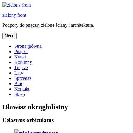
Skip
to
zielony front
content
Podpory do pnączy, zielone ściany i architektura.
Menu
Strona główna
Pnącza
Kratki
Kolumny
Trejaże
Liny
Sprzedaż
Blog
Kontakt
Sklep
Dławisz okrągłolistny
Celastrus orbiculatus