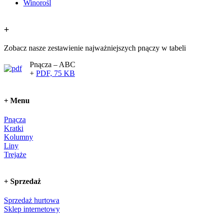
Winorośl
+
Zobacz nasze zestawienie najważniejszych pnączy w tabeli
Pnącza – ABC
+
PDF, 75 KB
+
Menu
Pnącza
Kratki
Kolumny
Liny
Trejaże
+
Sprzedaż
Sprzedaż hurtowa
Sklep internetowy