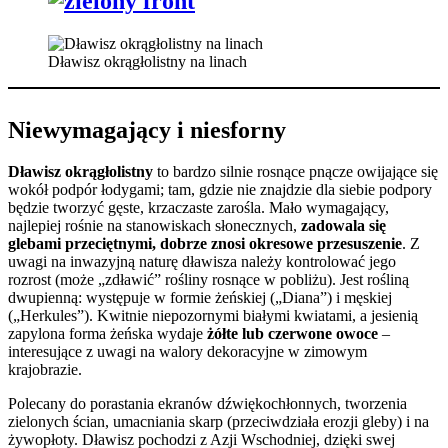
Dławisz okrągłolistny na linach
Niewymagający i niesforny
Dławisz okrągłolistny
to bardzo silnie rosnące pnącze owijające się
wokół podpór łodygami; tam, gdzie nie znajdzie dla siebie podpory
będzie tworzyć gęste, krzaczaste zarośla. Mało wymagający,
najlepiej rośnie na stanowiskach słonecznych,
zadowala się
glebami przeciętnymi, dobrze znosi okresowe przesuszenie
. Z
uwagi na inwazyjną naturę dławisza należy kontrolować jego
rozrost (może „zdławić” rośliny rosnące w pobliżu). Jest rośliną
dwupienną: występuje w formie żeńskiej („Diana”) i męskiej
(„Herkules”). Kwitnie niepozornymi białymi kwiatami, a jesienią
zapylona forma żeńska wydaje
żółte lub czerwone owoce
–
interesujące z uwagi na walory dekoracyjne w zimowym
krajobrazie.
Polecany do porastania ekranów dźwiękochłonnych, tworzenia
zielonych ścian, umacniania skarp (przeciwdziała erozji gleby) i na
żywopłoty. Dławisz pochodzi z Azji Wschodniej, dzięki swej