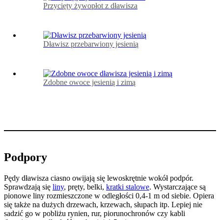
Przycięty żywopłot z dławisza
Dławisz przebarwiony jesienią
Zdobne owoce jesienią i zimą
Podpory
Pędy dławisza ciasno owijają się lewoskrętnie wokół podpór.
Sprawdzają się
liny
, pręty, belki,
kratki stalowe
. Wystarczające są
pionowe liny rozmieszczone w odległości 0,4-1 m od siebie. Opiera
się także na dużych drzewach, krzewach, słupach itp. Lepiej nie
sadzić go w pobliżu rynien, rur, piorunochronów czy kabli