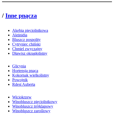
/
Inne pnącza
Akebia pięciolistkowa
Aktinidia
Bluszcz pospolity
Cytryniec chiński
Chmiel zwyczajny
Dławisz okrągłolistny
Glicynia
Hortensja pnąca
Kokornak wielkolistny
Powojnik
Rdest Auberta
Wiciokrzew
Winobluszcz pięciolistkowy
Winobluszcz trójklapowy
Winobluszcz zaroślowy